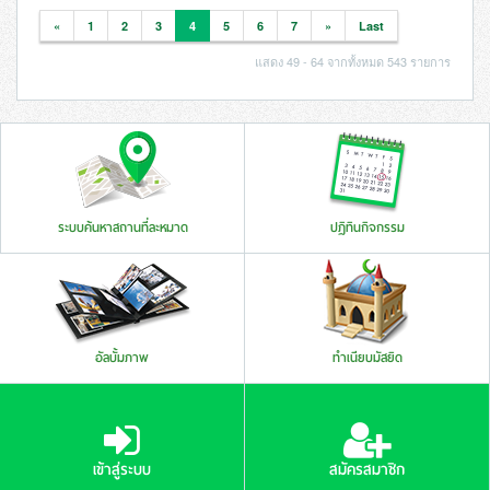
«
1
2
3
4
5
6
7
»
Last
แสดง 49 - 64 จากทั้งหมด 543 รายการ
ระบบค้นหาสถานที่ละหมาด
ปฏิทินกิจกรรม
อัลบั้มภาพ
ทำเนียบมัสยิด
เข้าสู่ระบบ
สมัครสมาชิก