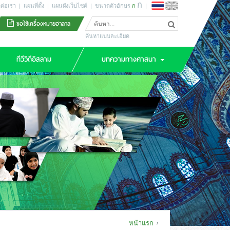
ก
ดต่อเรา
|
แผนที่ตั้ง
|
แผนผังเว็บไซต์
|
ขนาดตัวอักษร
ก
|
ขอใช้เครื่องหมายฮาลาล
ค้นหาแบบละเอียด
ทีวีวิถีอิสลาม
บทความทางศาสนา
หน้าแรก