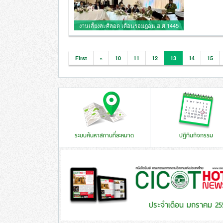
งานเลี้ยงละศีลอด เดือนรอมฎอน ฮ.ศ.1445
First
«
10
11
12
13
14
15
ระบบค้นหาสถานที่ละหมาด
ปฏิทินกิจกรรม
ประจำเดือน มกราคม 25