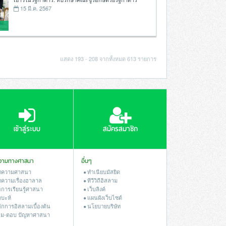
15 มี.ค. 2567
แสดง 193 - 208 จากทั้งหมด 613 รายการ
เข้าสู่ระบบ
สมัครสมาชิก
วามทางศาสนา
อื่นๆ
ความศาสนา
ทำเนียบมัสยิด
ความเรื่องฮาลาล
ทีวีวิถีอิสลาม
อการเรียนรู้ศาสนา
เว็บลิงค์
ตบะห์
แผนผังเว็บไซต์
ักการอิสลามเบื้องต้น
นโยบายบริษัท
ม-ตอบ ปัญหาศาสนา