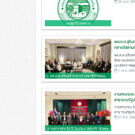
22 เม.ย. 25
แจ้งผู้บริโภคทราบ
พล.ต.ต.สุริ
กลางอิสลาม
ณ สถานเอกอ
พล.ต.ต.สุริน
อิสลามแห่งป
เอกอัครราชทู
1 เม.ย. 256
พล.ต.ต.สุรินทร์ ปาลาเร่ เลขาธิการคณะ
กรรมการกลางอิสลามแห่งประเทศไทยและ
คณะร่วมละศีลอด ณ สถานเอกอัครราชทูต
งานครบรอบ 5
ปากีสถานกรุงเทพฯ
สาธารณรัฐป
งานครบรอบ 53
สาธารณรัฐปร
27 มี.ค. 25
งานครบรอบ 53 ปี วันประกาศเอกราช และ
วันชาติสาธารณรัฐประชาชนบังกลาเทศ