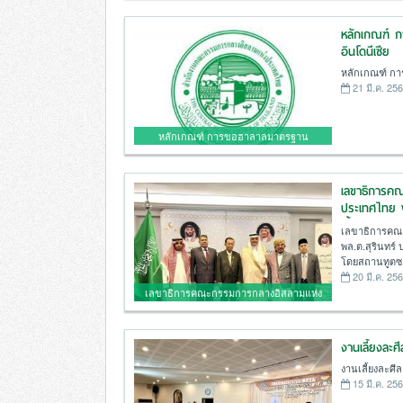
หลักเกณฑ์ 
อินโดนีเซีย
หลักเกณฑ์ ก
21 มี.ค. 25
หลักเกณฑ์ การขอฮาลาลมาตรฐาน
ประเทศอินโดนีเซีย
เลขาธิการค
ประเทศไทย พ
เลี้ยงละศีลอ
เลขาธิการคณ
ประเทศไทย
พล.ต.สุรินทร์
โดยสถานทูตซา
20 มี.ค. 25
เลขาธิการคณะกรรมการกลางอิสลามแห่ง
ประเทศไทย พล.ต.สุรินทร์ ปาลาเร่ และ
คณะร่วมงานเลี้ยงละศีลอดจัดโดยสถานทูต
งานเลี้ยงละ
ซาอุดีอาระเบียประจำประเทศไทย
งานเลี้ยงละศ
15 มี.ค. 25