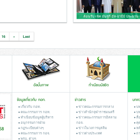
ต้อนรับ เชค มันซูร์ อัล-ยามีย์ ประธาน
องค์การกิจการผู้เยาว์ในรัฐกาตาร์. ที่
ปรึกษาคณะชูรอกษัตริย์รัฐกาตาร์
16
»
Last
อัลบั้มภาพ
ทำเนียบมัสยิด
ข้อมูลเกี่ยวกับ กอท.
ข่าวสาร
บทค
เกี่ยวกับ กอท.
ข่าวคณะกรรมการกลาง
บท
คณะกรรมการ กอท.
ข่าวสํานักจุฬาราชมนตรี
บท
ทำเนียบข้อมูลผู้บริหาร
ข่าวคณะกรรมการอิสลาม
สื่
อนุกรรมการฝ่าย
กอจ.
คุ
58
กฏระเบียบต่างๆ
ข่าวในวงการมุสลิม
หล
คณะกรรมการ กอจ.
ข่าวต่างประเทศ
ถา
พรบ. ต่างๆ