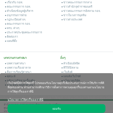
เกี่ยวกับ กอท.
ข่าวคณะกรรมการกลาง
คณะกรรมการ กอท.
ข่าวสํานักจุฬาราชมนตรี
ทำเนียบข้อมูลผู้บริหาร
ข่าวคณะกรรมการอิสลาม กอจ.
อนุกรรมการฝ่าย
ข่าวในวงการมุสลิม
กฏระเบียบต่างๆ
ข่าวต่างประเทศ
คณะกรรมการ กอจ.
พรบ. ต่างๆ
ประกาศประชุมคณะกรรมการ
ติดต่อเรา
แผนที่ตั้ง
บทความทางศาสนา
อื่นๆ
บทความศาสนา
ทำเนียบมัสยิด
บทความเรื่องฮาลาล
ทีวีวิถีอิสลาม
สื่อการเรียนรู้ศาสนา
เว็บลิงค์
คุตบะห์
แผนผังเว็บไซต์
หลักการอิสลามเบื้องต้น
นโยบายบริษัท
เว็บไซต์นี้มีการใช้คุกกี้ โปรดยอมรับนโยบายคุกกี้เพื่อประสบการณ์การใช้บริการที่ดี
ถาม-ตอบ ปัญหาศาสนา
ที่สุดของท่าน ท่านสามารถศึกษาวิธีการตั้งค่าการควบคุมคุกกี้ของท่านผ่านนโยบาย
การใช้คุกกี้ของเราที่นี่
นโยบายการใช้คุกกี้ของเราที่นี่
สำนักงานคณะกรรมการกลางอิสลามแห่งประเทศไทย
ศูนย์บริหารกิจการศาสนาอิสลามแห่งชาติ เฉลิมพระเกียรติ
ยอมรับ
แขวงคลองสิบ เขตหนองจอก กรุงเทพมหานคร 10530