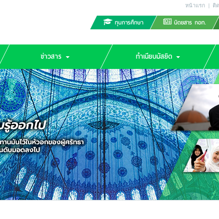
หน้าแรก
|
ติ
ทุนการศึกษา
นิตยสาร กอท.
ข่าวสาร
ทำเนียบมัสยิด