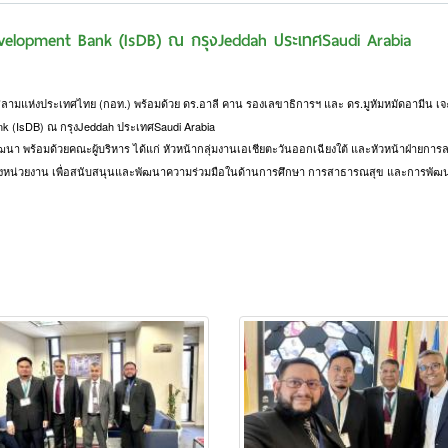
c Development Bank (IsDB) ณ กรุงJeddah ประเทศSaudi Arabia
ิสลามแห่งประเทศไทย (กอท.) พร้อมด้วย ดร.อาลี คาน รองเลขาธิการฯ และ ดร.มูหัมหมัดอามีน
Bank (IsDB) ณ กรุงJeddah ประเทศSaudi Arabia
พัฒนา พร้อมด้วยคณะผู้บริหาร ได้แก่ หัวหน้ากลุ่มงานเอเชียตะวันออกเฉียงใต้ และหัวหน้าฝ่ายกา
งสองหน่วยงาน เพื่อสนับสนุนและพัฒนาความร่วมมือในด้านการศึกษา การสาธารณสุข และการพัฒนา