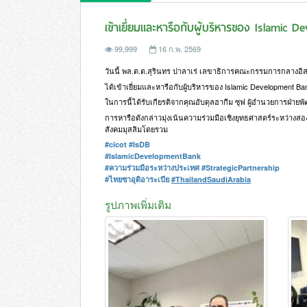
เข้าเยี่ยมและหารือกับผู้บริหารของ Islami
99,999
16 ก.พ. 2569
วันนี้ พล.ต.ต.สุรินทร ปาลาเร่ เลขาธิการคณะกรรมการกลางอ
ได้เข้าเยี่ยมและหารือกับผู้บริหารของ Islamic Development 
ในการนี้ได้รับเกียรติจากคุณอับดุลฮากีม ซุฟ ผู้อำนวยการฝ่าย
การหารือดังกล่าวมุ่งเน้นความร่วมมือเชิงยุทธศาสตร์ระหว่า
สังคมมุสลิมโดยรวม
#cicot
#IsDB
#IslamicDevelopmentBank
#ความร่วมมือระหว่างประเทศ
#StrategicPartnership
#ไทยซาอุดิอาระเบีย
#ThailandSaudiArabia
รูปภาพเพิ่มเติม