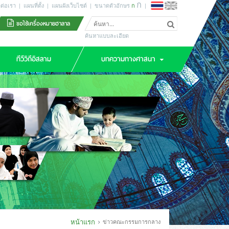
ก
ดต่อเรา
|
แผนที่ตั้ง
|
แผนผังเว็บไซต์
|
ขนาดตัวอักษร
ก
|
ขอใช้เครื่องหมายฮาลาล
ค้นหาแบบละเอียด
ทีวีวิถีอิสลาม
บทความทางศาสนา
หน้าแรก
ข่าวคณะกรรมการกลาง