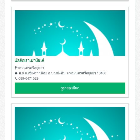
มัสยิดเราะมานียะห์
พระนครศรีอยุธยา
ม.8 ต.เชียงรากน้อย อ.บางปะอิน จ.พระนครศรีอยุธยา 13160
089-0471029
ดูรายละเอียด