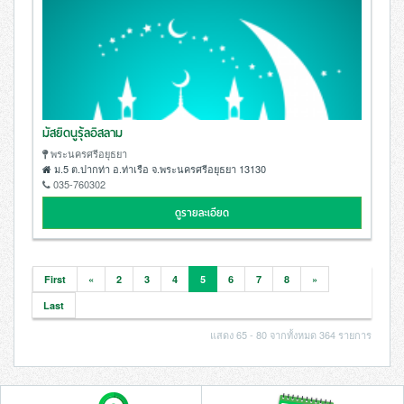
มัสยิดนูรุ้ลอิสลาม
พระนครศรีอยุธยา
ม.5 ต.ปากท่า อ.ท่าเรือ จ.พระนครศรีอยุธยา 13130
035-760302
ดูรายละเอียด
First
«
2
3
4
5
6
7
8
»
Last
แสดง 65 - 80 จากทั้งหมด 364 รายการ