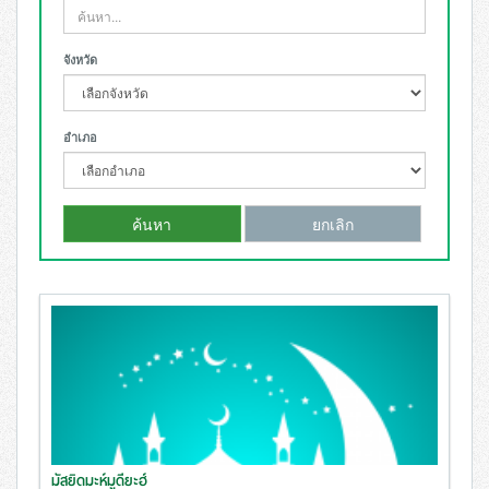
จังหวัด
อำเภอ
ค้นหา
ยกเลิก
มัสยิดมะห์มูดียะฮ์