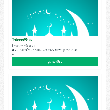
มัสยิดกอดีรียะห์
พระนครศรีอยุธยา
ม.7 ต.บ้านโพ อ.บางปะอิน จ.พระนครศรีอยุธยา 13160
-
ดูรายละเอียด