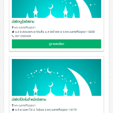
มัสยิดนูรุ้ลอิสลาม
พระนครศรีอยุธยา
ม.2 ต.คลองพระยาบันลือ อ.ลาดบัวหลวง จ.พระนครศรีอยุธยา 13230
087-0583499
ดูรายละเอียด
มัสยิดโน๊ตโมฮำหมัดอิสลาม
พระนครศรีอยุธยา
ม.5 ต.บ่อตาโล่ อ.วังน้อย จ.พระนครศรีอยุธยา 13170