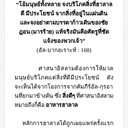
“โอ้มนุษย์ทั้งหลาย จงบริโภคสิ่งที่ฮาลาล
ดี มีประโยชน์ จากสิ่งที่อยู่
ในแผ่นดิน
และจงอย่าตามบรรดาก้าวเดินของชัย
ฎอน
(
มารร้าย
)
แท้จริงมันคือศัตรูที่ชัด
แจ้งของพวกเจ้า”
(
อัล
-
บากอเราะห์
: 168)
ศาสนาอิสลามต้องการให้มวล
มนุษย์บริโภคแต่สิ่งที่ดีมี
ประโยชน์ ดัง
จะเห็นได้จากโองการจากคัมภีร์อัล
-
กุรอา
นที่ยกมา
ข้างต้น ซึ่ง
สิ่งดีๆ
ที่ศาสนาอิสลาม
หมายถึงก็คือ
อาหารฮาลาล
หลักการฮาลาลได้ถูกเผยแพร่ครั้งแรก