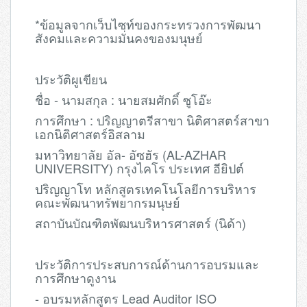
*ข้อมูลจากเว็บไซท์ของกระทรวงการพัฒนา
สังคมและความมั่นคงของมนุษย์
ประวัติผูเขียน
ชื่อ - นามสกุล : นายสมศักดิ์ ซูโอ๊ะ
การศึกษา : ปริญญาตรีสาขา นิติศาสตร์สาขา
เอกนิติศาสตร์อิสลาม
มหาวิทยาลัย อัล- อัซฮัร (AL-AZHAR
UNIVERSITY) กรุงไคโร ประเทศ อียิปต์
ปริญญาโท หลักสูตรเทคโนโลยีการบริหาร
คณะพัฒนาทรัพยากรมนุษย์
สถาบันบัณฑิตพัฒนบริหารศาสตร์ (นิด้า)
ประวัติการประสบการณ์ด้านการอบรมและ
การศึกษาดูงาน
- อบรมหลักสูตร Lead Auditor ISO