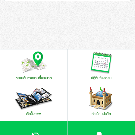
ระบบค้นหาสถานที่ละหมาด
ปฏิทินกิจกรรม
อัลบั้มภาพ
ทำเนียบมัสยิด