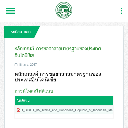
Toggle
Togg
Navigation
Navi
ระเบียบ กอท.
หลักเกณฑ์ การขอฮาลาลมาตรฐานของประเทศ
อินโดนีเซีย
18 เม.ย. 2567
หลักเกณฑ์ การขอฮาลาลมาตรฐานของ
ประเทศอินโดนีเซีย
ดาวน์โหลดไฟล์แนบ
ไฟล์แนบ
R_CICOT_05_Terms_and_Conditions_Republic_of_Indonesia_standards.pdf